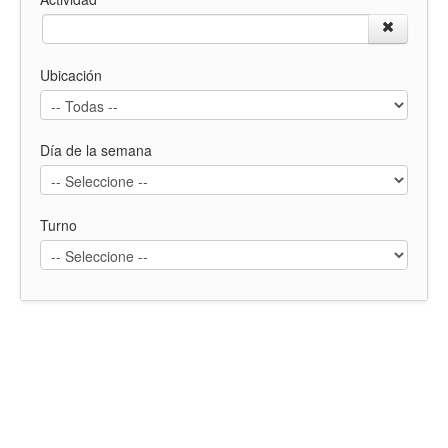
Ubicación
Día de la semana
Turno